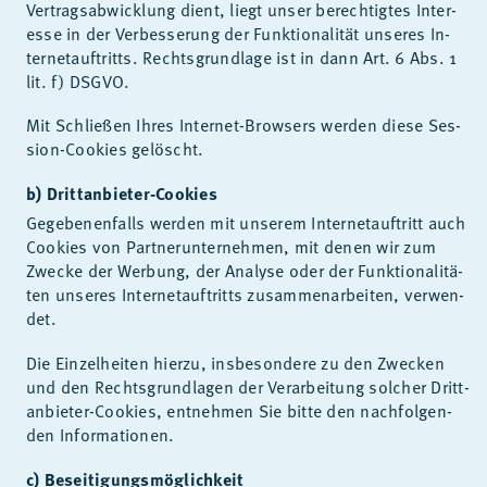
Ver­trags­ab­wick­lung dient, liegt un­ser be­rech­tig­tes In­ter­
es­se in der Ver­bes­se­rung der Funk­tio­na­li­tät un­se­res In­
ter­net­auf­tritts. Rechts­grund­la­ge ist in dann Art. 6 Abs. 1
lit. f) DS­GVO.
Mit Schlie­ßen Ih­res In­ter­net-Brow­sers wer­den die­se Ses­
si­on-Coo­kies ge­löscht.
b) Drittanbieter-Cookies
Ge­ge­be­nen­falls wer­den mit un­se­rem In­ter­net­auf­tritt auch
Coo­kies von Part­ner­un­ter­neh­men, mit de­nen wir zum
Zwe­cke der Wer­bung, der Ana­ly­se oder der Funk­tio­na­li­tä­
ten un­se­res In­ter­net­auf­tritts zu­sam­men­ar­bei­ten, ver­wen­
det.
Die Ein­zel­hei­ten hier­zu, ins­be­son­de­re zu den Zwe­cken
und den Rechts­grund­la­gen der Ver­ar­bei­tung sol­cher Dritt­
an­bie­ter-Coo­kies, ent­neh­men Sie bit­te den nach­fol­gen­
den In­for­ma­tio­nen.
c) Beseitigungsmöglichkeit