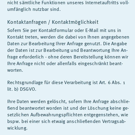
nicht sämt­li­che Funk­tio­nen un­se­res In­ter­net­auf­tritts voll­
um­fäng­lich nutz­bar sind.
Kontaktanfragen / Kontaktmöglichkeit
So­fern Sie per Kon­takt­for­mu­lar oder E-Mail mit uns in
Kon­takt tre­ten, wer­den die da­bei von Ih­nen an­ge­ge­be­nen
Da­ten zur Be­ar­bei­tung Ih­rer An­fra­ge ge­nutzt. Die An­ga­be
der Da­ten ist zur Be­ar­bei­tung und Be­ant­wor­tung Ihre An­
fra­ge er­for­der­lich - ohne de­ren Be­reit­stel­lung kön­nen wir
Ihre An­fra­ge nicht oder al­len­falls ein­ge­schränkt be­ant­
wor­ten.
Rechts­grund­la­ge für die­se Ver­ar­bei­tung ist Art. 6 Abs. 1
lit. b) DS­GVO.
Ihre Da­ten wer­den ge­löscht, so­fern Ihre An­fra­ge ab­schlie­
ßend be­ant­wor­tet wor­den ist und der Lö­schung kei­ne ge­
setz­li­chen Auf­be­wah­rungs­pflich­ten ent­ge­gen­ste­hen, wie
bspw. bei ei­ner sich et­waig an­schlie­ßen­den Ver­trags­ab­
wick­lung.