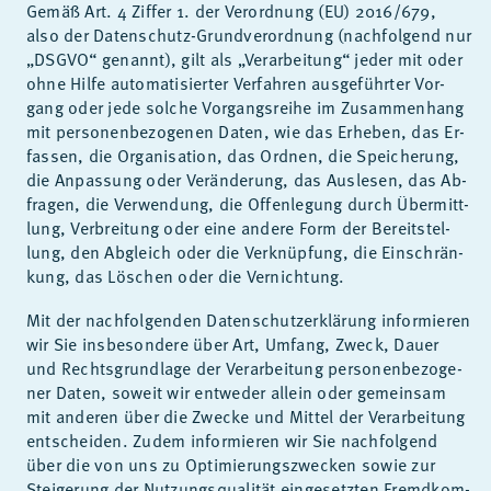
Ge­mäß Art. 4 Zif­fer 1. der Ver­ord­nung (EU) 2016/​679,
also der Da­ten­schutz-Grund­ver­ord­nung (nach­fol­gend nur
„DS­GVO“ ge­nannt), gilt als „Ver­ar­bei­tung“ je­der mit oder
ohne Hil­fe au­to­ma­ti­sier­ter Ver­fah­ren aus­ge­führ­ter Vor­
gang oder jede sol­che Vor­gangs­rei­he im Zu­sam­men­hang
mit per­so­nen­be­zo­ge­nen Da­ten, wie das Er­he­ben, das Er­
fas­sen, die Or­ga­ni­sa­ti­on, das Ord­nen, die Spei­che­rung,
die An­pas­sung oder Ver­än­de­rung, das Aus­le­sen, das Ab­
fra­gen, die Ver­wen­dung, die Of­fen­le­gung durch Über­mitt­
lung, Ver­brei­tung oder eine an­de­re Form der Be­reit­stel­
lung, den Ab­gleich oder die Ver­knüp­fung, die Ein­schrän­
kung, das Lö­schen oder die Ver­nich­tung.
Mit der nach­fol­gen­den Da­ten­schutz­er­klä­rung in­for­mie­ren
wir Sie ins­be­son­de­re über Art, Um­fang, Zweck, Dau­er
und Rechts­grund­la­ge der Ver­ar­bei­tung per­so­nen­be­zo­ge­
ner Da­ten, so­weit wir ent­we­der al­lein oder ge­mein­sam
mit an­de­ren über die Zwe­cke und Mit­tel der Ver­ar­bei­tung
ent­schei­den. Zu­dem in­for­mie­ren wir Sie nach­fol­gend
über die von uns zu Op­ti­mie­rungs­zwe­cken so­wie zur
Stei­ge­rung der Nut­zungs­qua­li­tät ein­ge­setz­ten Fremd­kom­