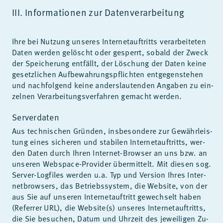
III. In­for­ma­tio­nen zur Da­ten­ver­ar­bei­tung
Ihre bei Nut­zung un­se­res In­ter­net­auf­tritts ver­ar­bei­te­ten
Da­ten wer­den ge­löscht oder ge­sperrt, so­bald der Zweck
der Spei­che­rung ent­fällt, der Lö­schung der Da­ten kei­ne
ge­setz­li­chen Auf­be­wah­rungs­pflich­ten ent­ge­gen­ste­hen
und nach­fol­gend kei­ne an­ders­lau­ten­den An­ga­ben zu ein­
zel­nen Ver­ar­bei­tungs­ver­fah­ren ge­macht wer­den.
Serverdaten
Aus tech­ni­schen Grün­den, ins­be­son­de­re zur Ge­währ­leis­
tung ei­nes si­che­ren und sta­bi­len In­ter­net­auf­tritts, wer­
den Da­ten durch Ih­ren In­ter­net-Brow­ser an uns bzw. an
un­se­ren Web­s­pace-Pro­vi­der über­mit­telt. Mit die­sen sog.
Ser­ver-Log­files wer­den u.a. Typ und Ver­si­on Ih­res In­ter­
net­brow­sers, das Be­triebs­sys­tem, die Web­site, von der
aus Sie auf un­se­ren In­ter­net­auf­tritt ge­wech­selt ha­ben
(Re­fer­rer URL), die Web­site(s) un­se­res In­ter­net­auf­tritts,
die Sie be­su­chen, Da­tum und Uhr­zeit des je­wei­li­gen Zu­