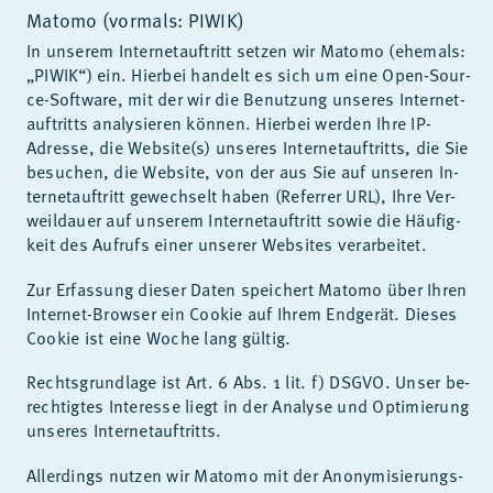
Matomo (vormals: PIWIK)
In un­se­rem In­ter­net­auf­tritt set­zen wir Ma­to­mo (ehe­mals:
„PI­WIK“) ein. Hier­bei han­delt es sich um eine Open-Sour­
ce-Soft­ware, mit der wir die Be­nut­zung un­se­res In­ter­net­
auf­tritts ana­ly­sie­ren kön­nen. Hier­bei wer­den Ihre IP-
Adres­se, die Web­site(s) un­se­res In­ter­net­auf­tritts, die Sie
be­su­chen, die Web­site, von der aus Sie auf un­se­ren In­
ter­net­auf­tritt ge­wech­selt ha­ben (Re­fer­rer URL), Ihre Ver­
weil­dau­er auf un­se­rem In­ter­net­auf­tritt so­wie die Häu­fig­
keit des Auf­rufs ei­ner un­se­rer Web­sites ver­ar­bei­tet.
Zur Er­fas­sung die­ser Da­ten spei­chert Ma­to­mo über Ih­ren
In­ter­net-Brow­ser ein Coo­kie auf Ih­rem End­ge­rät. Die­ses
Coo­kie ist eine Wo­che lang gül­tig.
Rechts­grund­la­ge ist Art. 6 Abs. 1 lit. f) DS­GVO. Un­ser be­
rech­tig­tes In­ter­es­se liegt in der Ana­ly­se und Op­ti­mie­rung
un­se­res In­ter­net­auf­tritts.
Al­ler­dings nut­zen wir Ma­to­mo mit der An­ony­mi­sie­rungs­