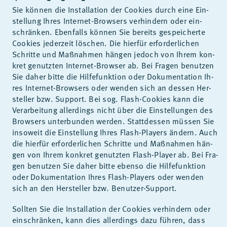
Sie kön­nen die In­stal­la­ti­on der Coo­kies durch eine Ein­
stel­lung Ih­res In­ter­net-Brow­sers ver­hin­dern oder ein­
schrän­ken. Eben­falls kön­nen Sie be­reits ge­spei­cher­te
Coo­kies je­der­zeit lö­schen. Die hier­für er­for­der­li­chen
Schrit­te und Maß­nah­men hän­gen je­doch von Ih­rem kon­
kret ge­nutz­ten In­ter­net-Brow­ser ab. Bei Fra­gen be­nut­zen
Sie da­her bit­te die Hil­fe­funk­ti­on oder Do­ku­men­ta­ti­on Ih­
res In­ter­net-Brow­sers oder wen­den sich an des­sen Her­
stel­ler bzw. Sup­port. Bei sog. Flash-Coo­kies kann die
Ver­ar­bei­tung al­ler­dings nicht über die Ein­stel­lun­gen des
Brow­sers un­ter­bun­den wer­den. Statt­des­sen müs­sen Sie
in­so­weit die Ein­stel­lung Ih­res Flash-Play­ers än­dern. Auch
die hier­für er­for­der­li­chen Schrit­te und Maß­nah­men hän­
gen von Ih­rem kon­kret ge­nutz­ten Flash-Play­er ab. Bei Fra­
gen be­nut­zen Sie da­her bit­te eben­so die Hil­fe­funk­ti­on
oder Do­ku­men­ta­ti­on Ih­res Flash-Play­ers oder wen­den
sich an den Her­stel­ler bzw. Be­nut­zer-Sup­port.
Soll­ten Sie die In­stal­la­ti­on der Coo­kies ver­hin­dern oder
ein­schrän­ken, kann dies al­ler­dings dazu füh­ren, dass