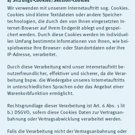
Wir ver­wen­den mit un­se­rem In­ter­net­auf­tritt sog. Coo­kies.
Coo­kies sind klei­ne Text­da­tei­en oder an­de­re Spei­cher­
tech­no­lo­gi­en, die durch den von Ih­nen ein­ge­setz­ten In­
ter­net-Brow­ser auf Ih­rem End­ge­rät ab­legt und ge­spei­
chert wer­den. Durch die­se Coo­kies wer­den im in­di­vi­du­el­
len Um­fang be­stimm­te In­for­ma­tio­nen von Ih­nen, wie bei­
spiels­wei­se Ihre Brow­ser- oder Stand­ort­da­ten oder Ihre
IP-Adres­se, ver­ar­bei­tet.
Durch die­se Ver­ar­bei­tung wird un­ser In­ter­net­auf­tritt be­
nut­zer­freund­li­cher, ef­fek­ti­ver und si­che­rer, da die Ver­ar­
bei­tung bspw. die Wie­der­ga­be un­se­res In­ter­net­auf­tritts
in un­ter­schied­li­chen Spra­chen oder das An­ge­bot ei­ner
Wa­ren­korb­funk­ti­on er­mög­licht.
Rechts­grund­la­ge die­ser Ver­ar­bei­tung ist Art. 6 Abs. 1 lit
b.) DS­GVO, so­fern die­se Coo­kies Da­ten zur Ver­trags­an­
bah­nung oder Ver­trags­ab­wick­lung ver­ar­bei­tet wer­den.
Falls die Ver­ar­bei­tung nicht der Ver­trags­an­bah­nung oder