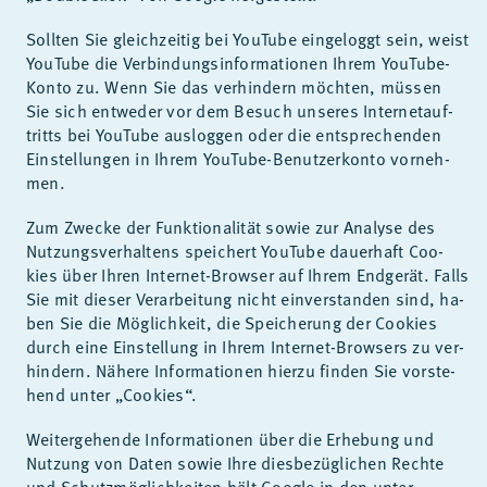
Soll­ten Sie gleich­zei­tig bei YouTube ein­ge­loggt sein, weist
YouTube die Ver­bin­dungs­in­for­ma­tio­nen Ih­rem YouTube-
Kon­to zu. Wenn Sie das ver­hin­dern möch­ten, müs­sen
Sie sich ent­we­der vor dem Be­such un­se­res In­ter­net­auf­
tritts bei YouTube aus­log­gen oder die ent­spre­chen­den
Ein­stel­lun­gen in Ih­rem YouTube-Be­nut­zer­kon­to vor­neh­
men.
Zum Zwe­cke der Funk­tio­na­li­tät so­wie zur Ana­ly­se des
Nut­zungs­ver­hal­tens spei­chert YouTube dau­er­haft Coo­
kies über Ih­ren In­ter­net-Brow­ser auf Ih­rem End­ge­rät. Falls
Sie mit die­ser Ver­ar­bei­tung nicht ein­ver­stan­den sind, ha­
ben Sie die Mög­lich­keit, die Spei­che­rung der Coo­kies
durch eine Ein­stel­lung in Ih­rem In­ter­net-Brow­sers zu ver­
hin­dern. Nä­he­re In­for­ma­tio­nen hier­zu fin­den Sie vor­ste­
hend un­ter „Coo­kies“.
Wei­ter­ge­hen­de In­for­ma­tio­nen über die Er­he­bung und
Nut­zung von Da­ten so­wie Ihre dies­be­züg­li­chen Rech­te
und Schutz­mög­lich­kei­ten hält Goog­le in den un­ter