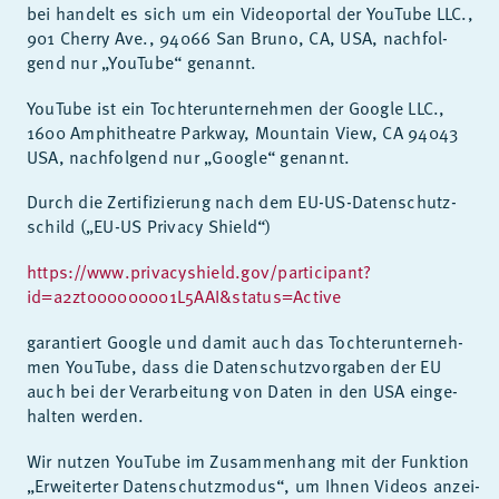
bei han­delt es sich um ein Vi­deo­por­tal der YouTube LLC.,
901 Cher­ry Ave., 94066 San Bru­no, CA, USA, nach­fol­
gend nur „YouTube“ ge­nannt.
YouTube ist ein Toch­ter­un­ter­neh­men der Goog­le LLC.,
1600 Am­phi­thea­t­re Park­way, Moun­tain View, CA 94043
USA, nach­fol­gend nur „Goog­le“ ge­nannt.
Durch die Zer­ti­fi­zie­rung nach dem EU-US-Da­ten­schutz­
schild („EU-US Pri­va­cy Shield“)
https://www.privacyshield.gov/participant?
id=a2zt000000001L5AAI&status=Active
ga­ran­tiert Goog­le und da­mit auch das Toch­ter­un­ter­neh­
men YouTube, dass die Da­ten­schutz­vor­ga­ben der EU
auch bei der Ver­ar­bei­tung von Da­ten in den USA ein­ge­
hal­ten wer­den.
Wir nut­zen YouTube im Zu­sam­men­hang mit der Funk­ti­on
„Er­wei­ter­ter Da­ten­schutz­mo­dus“, um Ih­nen Vi­de­os an­zei­