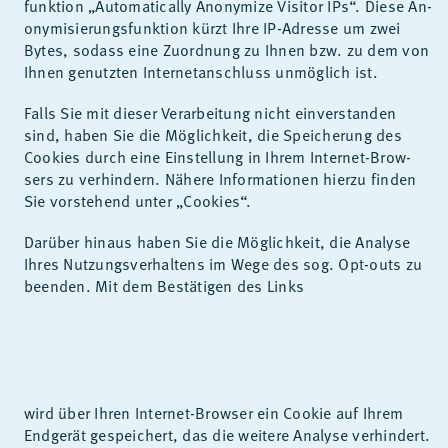
funk­ti­on „Au­to­ma­ti­cal­ly An­ony­mi­ze Vi­si­tor IPs“. Die­se An­
ony­mi­sie­rungs­funk­ti­on kürzt Ihre IP-Adres­se um zwei
Bytes, so­dass eine Zu­ord­nung zu Ih­nen bzw. zu dem von
Ih­nen ge­nutz­ten In­ter­net­an­schluss un­mög­lich ist.
Falls Sie mit die­ser Ver­ar­bei­tung nicht ein­ver­stan­den
sind, ha­ben Sie die Mög­lich­keit, die Spei­che­rung des
Coo­kies durch eine Ein­stel­lung in Ih­rem In­ter­net-Brow­
sers zu ver­hin­dern. Nä­he­re In­for­ma­tio­nen hier­zu fin­den
Sie vor­ste­hend un­ter „Coo­kies“.
Dar­über hin­aus ha­ben Sie die Mög­lich­keit, die Ana­ly­se
Ih­res Nut­zungs­ver­hal­tens im Wege des sog. Opt-outs zu
be­en­den. Mit dem Be­stä­ti­gen des Links
wird über Ih­ren In­ter­net-Brow­ser ein Coo­kie auf Ih­rem
End­ge­rät ge­spei­chert, das die wei­te­re Ana­ly­se ver­hin­dert.