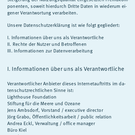
po­nen­ten, so­weit hier­durch Drit­te Da­ten in wie­der­um ei­
ge­ner Ver­ant­wor­tung ver­ar­bei­ten.
Un­se­re Da­ten­schutz­er­klä­rung ist wie folgt ge­glie­dert:
I. In­for­ma­tio­nen über uns als Ver­ant­wort­li­che
II. Rech­te der Nut­zer und Be­trof­fe­nen
III. In­for­ma­tio­nen zur Da­ten­ver­ar­bei­tung
I. In­for­ma­tio­nen über uns als Ver­ant­wort­li­che
Ver­ant­wort­li­cher An­bie­ter die­ses In­ter­net­auf­tritts im da­
ten­schutz­recht­li­chen Sin­ne ist:
Lighthouse Foun­da­ti­on
Stif­tung für die Mee­re und Ozea­ne
Jens Ambs­dorf, Vor­stand / exe­cu­ti­ve di­rec­tor
Jörg Grabo, Öffent­lich­keits­ar­beit / pu­blic re­la­ti­on
An­drea Eckl, Ver­wal­tung / of­fice ma­na­ger
Büro Kiel