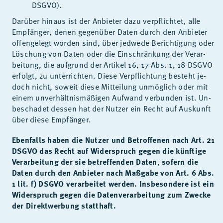
DSGVO).
Dar­über hin­aus ist der An­bie­ter dazu ver­pflich­tet, alle
Emp­fän­ger, de­nen ge­gen­über Da­ten durch den An­bie­ter
of­fen­ge­legt wor­den sind, über jed­we­de Be­rich­ti­gung oder
Lö­schung von Da­ten oder die Ein­schrän­kung der Ver­ar­
bei­tung, die auf­grund der Ar­ti­kel 16, 17 Abs. 1, 18 DS­GVO
er­folgt, zu un­ter­rich­ten. Die­se Ver­pflich­tung be­steht je­
doch nicht, so­weit die­se Mit­tei­lung un­mög­lich oder mit
ei­nem un­ver­hält­nis­mä­ßi­gen Auf­wand ver­bun­den ist. Un­
be­scha­det des­sen hat der Nut­zer ein Recht auf Aus­kunft
über die­se Emp­fän­ger.
Ebenfalls haben die Nutzer und Betroffenen nach Art. 21
DSGVO das Recht auf Widerspruch gegen die künftige
Verarbeitung der sie betreffenden Daten, sofern die
Daten durch den Anbieter nach Maßgabe von Art. 6 Abs.
1 lit. f) DSGVO verarbeitet werden. Insbesondere ist ein
Widerspruch gegen die Datenverarbeitung zum Zwecke
der Direktwerbung statthaft.