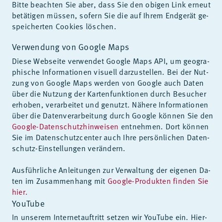
Bit­te be­ach­ten Sie aber, dass Sie den obi­gen Link er­neut
be­tä­ti­gen müs­sen, so­fern Sie die auf Ih­rem End­ge­rät ge­
spei­cher­ten Coo­kies lö­schen.
Verwendung von Google Maps
Die­se Web­sei­te ver­wen­det Goog­le Maps API, um geo­gra­
phi­sche In­for­ma­tio­nen vi­su­ell dar­zu­stel­len. Bei der Nut­
zung von Goog­le Maps wer­den von Goog­le auch Da­ten
über die Nut­zung der Kar­ten­funk­tio­nen durch Be­su­cher
er­ho­ben, ver­ar­bei­tet und ge­nutzt. Nä­he­re In­for­ma­tio­nen
über die Da­ten­ver­ar­bei­tung durch Goog­le kön­nen Sie den
Google-Datenschutzhinweisen
ent­neh­men. Dort kön­nen
Sie im Da­ten­schutz­cen­ter auch Ihre per­sön­li­chen Da­ten­
schutz-Ein­stel­lun­gen ver­än­dern.
Aus­führ­li­che An­lei­tun­gen zur Ver­wal­tung der ei­ge­nen Da­
ten im Zu­sam­men­hang mit
Google-Produkten finden Sie
hier.
YouTube
In un­se­rem In­ter­net­auf­tritt set­zen wir YouTube ein. Hier­