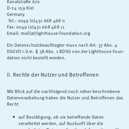
Ka­nal­stra­ße 67a
D-24 159 Kiel
Ger­ma­ny
Tel.: 0049 (0)431 668 468 0
Fax: 0049 (0)431 668 468 11
Email: mail(at)lighthouse-foun­da­ti­on.org
Ein Da­ten­schutz­be­auf­trag­ter muss nach Art. 37 Abs. 4
DS­GVO i.V.m. § 38 Abs. 1 BDSG von der Lighthouse Foun­
da­ti­on nicht be­stellt wer­den.
II. Rech­te der Nut­zer und Be­trof­fe­nen
Mit Blick auf die nach­fol­gend noch nä­her be­schrie­be­ne
Da­ten­ver­ar­bei­tung ha­ben die Nut­zer und Be­trof­fe­nen das
Recht
auf Bestätigung, ob sie betreffende Daten
verarbeitet werden, auf Auskunft über die