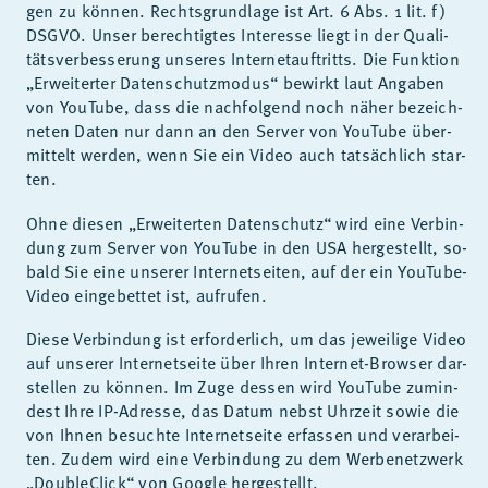
gen zu kön­nen. Rechts­grund­la­ge ist Art. 6 Abs. 1 lit. f)
DS­GVO. Un­ser be­rech­tig­tes In­ter­es­se liegt in der Qua­li­
täts­ver­bes­se­rung un­se­res In­ter­net­auf­tritts. Die Funk­ti­on
„Er­wei­ter­ter Da­ten­schutz­mo­dus“ be­wirkt laut An­ga­ben
von YouTube, dass die nach­fol­gend noch nä­her be­zeich­
ne­ten Da­ten nur dann an den Ser­ver von YouTube über­
mit­telt wer­den, wenn Sie ein Vi­deo auch tat­säch­lich star­
ten.
Ohne die­sen „Er­wei­ter­ten Da­ten­schutz“ wird eine Ver­bin­
dung zum Ser­ver von YouTube in den USA her­ge­stellt, so­
bald Sie eine un­se­rer In­ter­net­sei­ten, auf der ein YouTube-
Vi­deo ein­ge­bet­tet ist, auf­ru­fen.
Die­se Ver­bin­dung ist er­for­der­lich, um das je­wei­li­ge Vi­deo
auf un­se­rer In­ter­net­sei­te über Ih­ren In­ter­net-Brow­ser dar­
stel­len zu kön­nen. Im Zuge des­sen wird YouTube zu­min­
dest Ihre IP-Adres­se, das Da­tum nebst Uhr­zeit so­wie die
von Ih­nen be­such­te In­ter­net­sei­te er­fas­sen und ver­ar­bei­
ten. Zu­dem wird eine Ver­bin­dung zu dem Wer­be­netz­werk
„Dou­ble­Click“ von Goog­le her­ge­stellt.