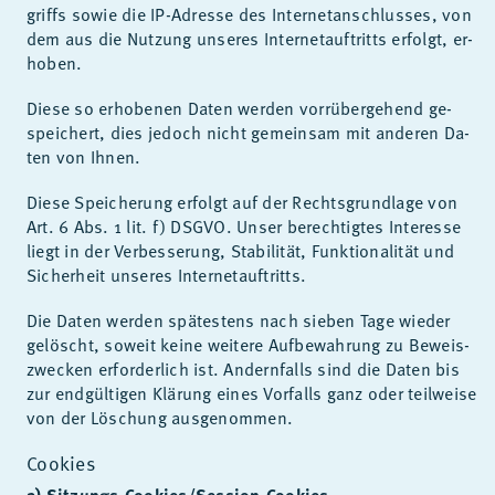
griffs so­wie die IP-Adres­se des In­ter­net­an­schlus­ses, von
dem aus die Nut­zung un­se­res In­ter­net­auf­tritts er­folgt, er­
ho­ben.
Die­se so er­ho­be­nen Da­ten wer­den vor­rü­ber­ge­hend ge­
spei­chert, dies je­doch nicht ge­mein­sam mit an­de­ren Da­
ten von Ih­nen.
Die­se Spei­che­rung er­folgt auf der Rechts­grund­la­ge von
Art. 6 Abs. 1 lit. f) DS­GVO. Un­ser be­rech­tig­tes In­ter­es­se
liegt in der Ver­bes­se­rung, Sta­bi­li­tät, Funk­tio­na­li­tät und
Si­cher­heit un­se­res In­ter­net­auf­tritts.
Die Da­ten wer­den spä­tes­tens nach sie­ben Tage wie­der
ge­löscht, so­weit kei­ne wei­te­re Auf­be­wah­rung zu Be­weis­
zwe­cken er­for­der­lich ist. An­dern­falls sind die Da­ten bis
zur end­gül­ti­gen Klä­rung ei­nes Vor­falls ganz oder teil­wei­se
von der Lö­schung aus­ge­nom­men.
Cookies
a) Sitzungs-Cookies/Session-Cookies